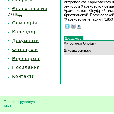
митрополита Харьковского и
ректором Харьковской семи
Єпархіальний
Архиепископ Онуфрий име
склад
Христианской Богословско
"Харьковская епархия (1850 
Семінарія
Календар
Додадково:
Документи
Митрополит Онуфрій
Фотоархів
Духовна семінарія
Відеоархів
Посилання
Контакти
Tehnichni pytannya
Vhid