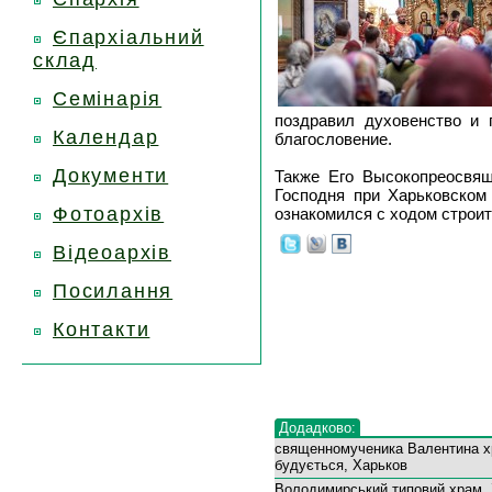
Єпархіальний
склад
Семінарія
поздравил духовенство и 
Календар
благословение.
Документи
Также Его Высокопреосвящ
Господня при Харьковском
Фотоархів
ознакомился с ходом строит
Відеоархів
Посилання
Контакти
Додадково:
священномученика Валентина х
будується, Харьков
Володимирський типовий храм, 